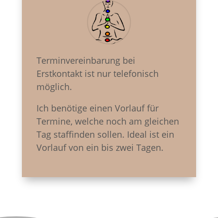
Terminvereinbarung bei
Erstkontakt ist nur telefonisch
möglich.
Ich benötige einen Vorlauf für
Termine, welche noch am gleichen
Tag staffinden sollen.
Ideal ist ein
Vorlauf von ein bis zwei Tagen.